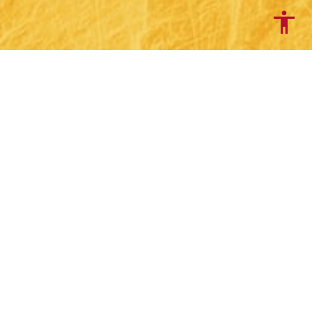
DENTES DE LEÃO é um projeto no âmbito das artes
participativas que investe na população jovem de
Sardoal, Évora e Lisboa, e em jovens artistas dos
distritos de Santarém e de Évora e da Islândia.
Promove a articulação dos recursos culturais,
patrimoniais e humanos destes territórios, através de
processos criativos colaborativos, formativos e
reflexivos, tendo em vista a sua valorização e
sustentabilidade.