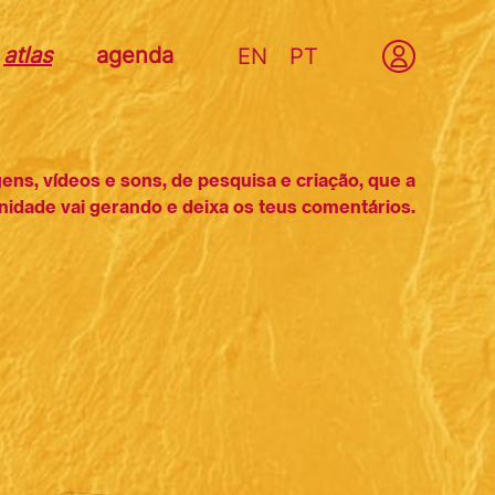
atlas
agenda
EN
PT
gens, vídeos e sons, de pesquisa e criação, que a
idade vai gerando e deixa os teus comentários.