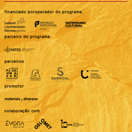
financiado por
operador do programa
parceiro do programa
parceiros
promotor
colaboração com