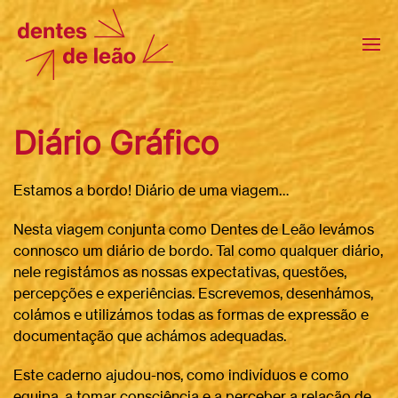
Diário Gráfico
Estamos a bordo!
Diário
de uma viagem…
Nesta viagem conjunta como
Dentes
de
Leão
levámos
connosco um
diário
de bordo. Tal como qualquer
diário
,
nele registámos as nossas expectativas, questões,
percepções e experiências. Escrevemos, desenhámos,
colámos e utilizámos todas as formas de expressão e
documentação que achámos adequadas.
Este caderno ajudou-nos, como indivíduos e como
equipa, a tomar consciência e a perceber a relação de