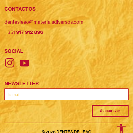
CONTACTOS
dentesleao@materiaisdiversos.com
+351
917 912 896
SOCIAL
NEWSLETTER
Subscrever
©
2026
DENTES DE LEÃO