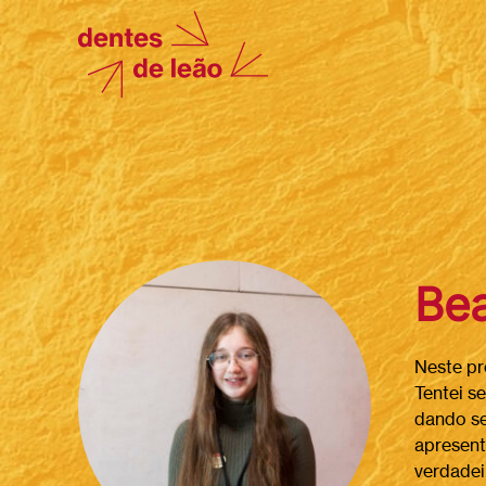
Bea
Neste pr
Tentei s
dando se
apresent
verdadei