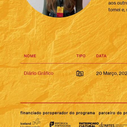
aos outr
tomei e,
NOME
TIPO
DATA
Diário Gráfico
20 Março, 20
financiado por
operador do programa
parceiro do 