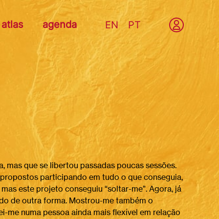
atlas
agenda
EN
PT
va, mas que se libertou passadas poucas sessões.
s propostos participando em tudo o que conseguia,
as este projeto conseguiu “soltar-me”. Agora, já
undo de outra forma. Mostrou-me também o
nei-me numa pessoa ainda mais flexível em relação