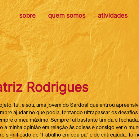
sobre
quem somos
atividades
triz Rodrigues
ojeto, fui, e sou, uma jovem do Sardoal que entrou apreensi
empre ajudar no que podia, tentando ultrapassar os desafio
mpre o meu máximo. Sempre fui bastante tímida e fechada, m
o a minha opinião em relação às coisas e consigo ver o m
ro significado de “trabalho em equipa” e de entreajuda. Tor