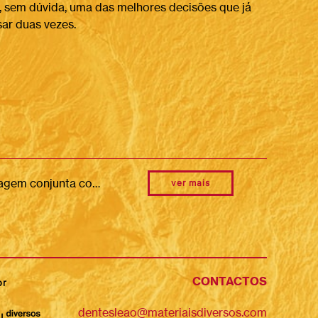
i, sem dúvida, uma das melhores decisões que já
sar duas vezes.
Estamos a bordo! Diário de uma viagem… Nesta viagem conjunta como Dentes de Leão levámos connosco um diário de bordo. Tal como qualquer diário, nele registámos as nossas expectativas, questões, percepções e experiências. Escrevemos, desenhámos, colámos e utilizámos todas as formas de expressão e documentação que achámos adequadas. Este caderno ajudou-nos, como indivíduos e como equipa, a tomar consciência e a perceber a relação de cada uma/um de nós com os lugares onde habitamos, estudamos, trabalhamos, vivemos, visitamos ou convivemos, em particular, com os territórios do Sardoal e de Évora. O que é que é único? O que destacaríamos nestes lugares em relação a outros locais que conhecemos? E o que alteraríamos? Que processos e dinâmicas poderiam ser desenvolvidos para promover essas alterações? Qual é o lugar das artes participativas e das práticas culturais nesse processo? Estes testemunhos ajudam-nos a reflectir sobre o papel das artes na construção conjunta de práticas de cidadania que contribuam para a transformação do Sardoal, de Évora e de Lisboa. Este caderno foi uma companhia e uma memória que nos acompanhou em todas as atividades em que participámos. Destacamos os novos conhecimentos, descobertas, sentimentos, inquietações e capacidades que formos adquirindo do ponto de vista humano, artístico, social e cívico.
ver mais
CONTACTOS
or
dentesleao@materiaisdiversos.com