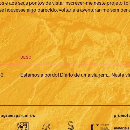
os e aos seus pontos de vista. Inscrever-me neste projeto fo
 se houvesse algo parecido, voltaria a aventurar-me sem pen
DESC
23
programa
parceiros
promot