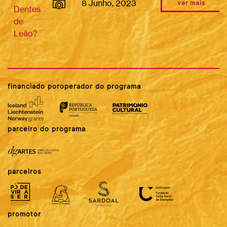
8 Junho, 2023
ver mais
Dentes
de
Leão?
financiado por
operador do programa
parceiro do programa
parceiros
promotor