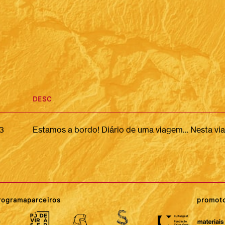
DESC
3
programa
parceiros
promot