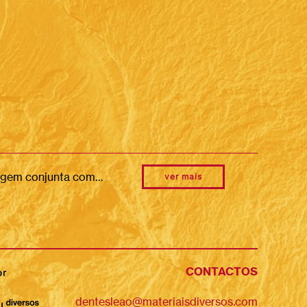
Estamos a bordo! Diário de uma viagem… Nesta viagem conjunta como Dentes de Leão levámos connosco um diário de bordo. Tal como qualquer diário, nele registámos as nossas expectativas, questões, percepções e experiências. Escrevemos, desenhámos, colámos e utilizámos todas as formas de expressão e documentação que achámos adequadas. Este caderno ajudou-nos, como indivíduos e como equipa, a tomar consciência e a perceber a relação de cada uma/um de nós com os lugares onde habitamos, estudamos, trabalhamos, vivemos, visitamos ou convivemos, em particular, com os territórios do Sardoal e de Évora. O que é que é único? O que destacaríamos nestes lugares em relação a outros locais que conhecemos? E o que alteraríamos? Que processos e dinâmicas poderiam ser desenvolvidos para promover essas alterações? Qual é o lugar das artes participativas e das práticas culturais nesse processo? Estes testemunhos ajudam-nos a reflectir sobre o papel das artes na construção conjunta de práticas de cidadania que contribuam para a transformação do Sardoal, de Évora e de Lisboa. Este caderno foi uma companhia e uma memória que nos acompanhou em todas as atividades em que participámos. Destacamos os novos conhecimentos, descobertas, sentimentos, inquietações e capacidades que formos adquirindo do ponto de vista humano, artístico, social e cívico.
ver mais
CONTACTOS
or
dentesleao@materiaisdiversos.com