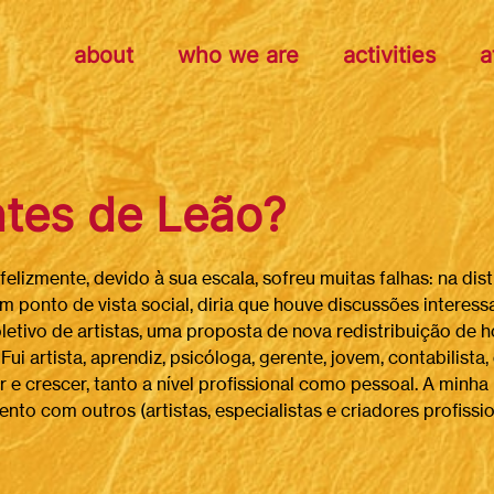
about
who we are
activities
a
tes de Leão?
nfelizmente, devido à sua escala, sofreu muitas falhas: na di
ponto de vista social, diria que houve discussões interessa
letivo de artistas, uma proposta de nova redistribuição de h
ui artista, aprendiz, psicóloga, gerente, jovem, contabilist
e crescer, tanto a nível profissional como pessoal. A minha
to com outros (artistas, especialistas e criadores profiss