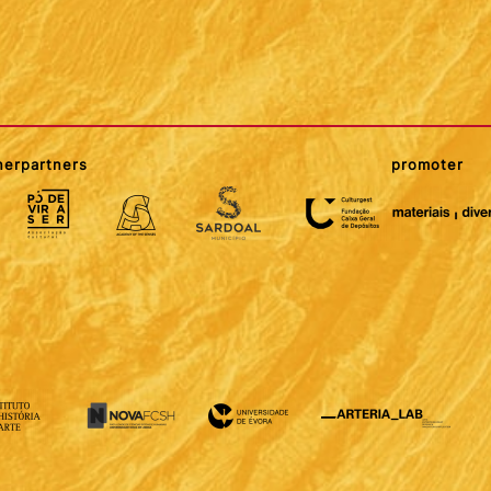
ner
partners
promoter